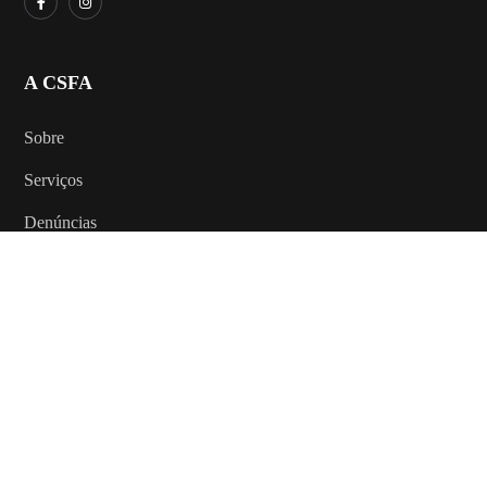
A CSFA
Sobre
Serviços
Denúncias
AJUDA
Como ajudar
Outros contatos