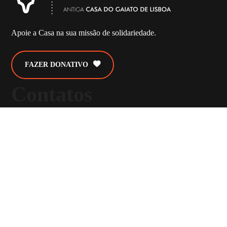
Apoie a Casa na sua missão de solidariedade.
FAZER DONATIVO
Contatos
Rua Padre Adriano 40
2660-119 Santo Antão do Tojal
geral@csfa.pt
(+351) 219 749 974
custo de chamado para rede fixa nacional